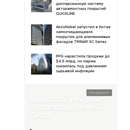
дисперсионную систему
авторемонтных покрытий
QUICKLINE
AkzoNobel запустил в Китае
самоочищающееся
покрытие для алюминиевых
фасадов TRINAR SC Series
PPG нарастила продажи до
$4,5 млрд, но маржа
снизилась под давлением
сырьевой инфляции
2026 · Топ-80
Спецпроект
Мировой рейтинг
производителей
ЛКМ