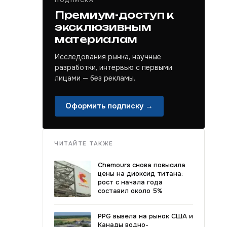
ПОДПИСКА
Премиум-доступ к
эксклюзивным
материалам
Исследования рынка, научные
разработки, интервью с первыми
лицами — без рекламы.
Оформить подписку →
ЧИТАЙТЕ ТАКЖЕ
Chemours снова повысила
цены на диоксид титана:
рост с начала года
составил около 5%
PPG вывела на рынок США и
Канады водно-