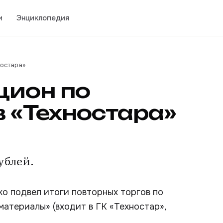
и
Энциклопедия
остара»
цион по
 «Техностара»
ублей.
 подвел итоги повторных торгов по
атериалы» (входит в ГК «Техностар»,