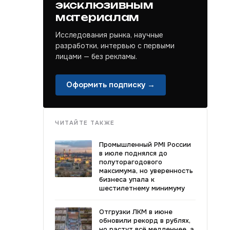
эксклюзивным
материалам
Исследования рынка, научные
разработки, интервью с первыми
лицами — без рекламы.
Оформить подписку →
ЧИТАЙТЕ ТАКЖЕ
Промышленный PMI России
в июле поднялся до
полуторагодового
максимума, но уверенность
бизнеса упала к
шестилетнему минимуму
Отгрузки ЛКМ в июне
обновили рекорд в рублях,
но растут всё медленнее, а