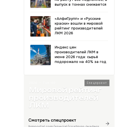
выпуск в тоннах снижается
«АлфиГрупп» и «Русские
краски» вошли в мировой
рейтинг производителей
ЛКМ 2026
Индекс цен
производителей ЛКМ в
июне 2026 года: сырьё
подорожало на 40% за год
2026 · Топ-80
Спецпроект
Мировой рейтинг
производителей
ЛКМ
Смотреть спецпроект
lkmportal.com/special/coatings-leaders