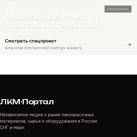
2026 · Топ-80
Спецпроект
Мировой рейтинг
производителей ЛКМ
Смотреть спецпроект
lkmportal.com/special/coatings-leaders
ЛКМ·Портал
Независимое медиа о рынке лакокрасочных
материалов, сырья и оборудования в России,
СНГ и мире.