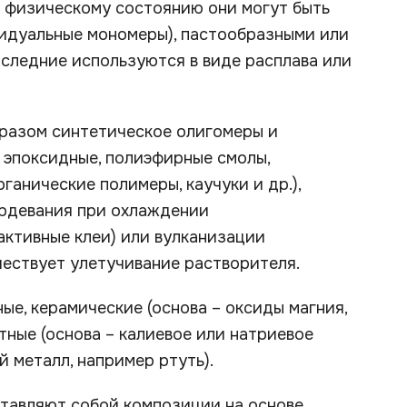
у физическому состоянию они могут быть
видуальные мономеры), пастообразными или
Последние используются в виде расплава или
бразом синтетическое олигомеры и
 эпоксидные, полиэфирные смолы,
анические полимеры, каучуки и др.),
ердевания при охлаждении
активные клеи) или вулканизации
шествует улетучивание растворителя.
е, керамические (основа – оксиды магния,
тные (основа – калиевое или натриевое
й металл, например ртуть).
ставляют собой композиции на основе