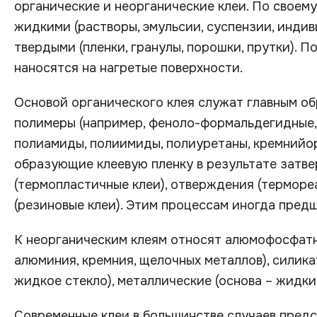
органические и неорганические клеи. По своем
жидкими (растворы, эмульсии, суспензии, инди
твердыми (пленки, гранулы, порошки, прутки). 
наносятся на нагретые поверхности.
Основой органического клея служат главным о
полимеры (например, феноло-формальдегидные,
полиамиды, полиимиды, полиуретаны, кремнийорг
образующие клеевую пленку в результате затв
(термопластичные клеи), отверждения (терморе
(резиновые клеи). Этим процессам иногда пред
К неорганическим клеям относят алюмофосфатны
алюминия, кремния, щелочных металлов), силика
жидкое стекло), металлические (основа – жидки
Современные клеи в большинстве случаев пред