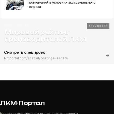
применений в условиях экстремального
нагрева
2026 · Топ-80
Спецпроект
Мировой рейтинг
производителей ЛКМ
Смотреть спецпроект
lkmportal.com/special/coatings-leaders
ЛКМ·Портал
Независимое медиа о рынке лакокрасочных