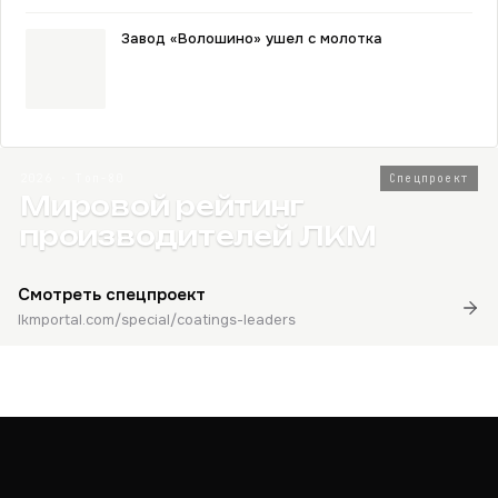
Завод «Волошино» ушел с молотка
2026 · Топ-80
Спецпроект
Мировой рейтинг
производителей ЛКМ
Смотреть спецпроект
lkmportal.com/special/coatings-leaders