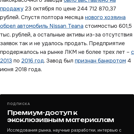
лакокрасочного завода
было выставлено на
продажу
23 октября по цене 244 712 870,37
рублей. Спустя полтора месяца
нового хозяина
обрел автомобиль Nissan Teana
стоимостью 601,5
тыс. рублей, а остальные активы из-за отсутствия
заявок так и не удалось продать. Предприятие
продержалось на рынке ЛКМ не более трех лет –
с
2013
по
2016 год
. Завод был
признан банкротом
4
июня 2018 года.
ПОДПИСКА
Премиум-доступ к
эксклюзивным материалам
Исследования рынка, научные разработки, интервью с