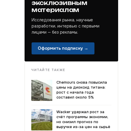
эксклюзивным
материалам
Исследования рынка, научные
разработки, интервью с первыми
лицами — без рекламы.
Оформить подписку →
ЧИТАЙТЕ ТАКЖЕ
Chemours снова повысила
цены на диоксид титана:
рост с начала года
составил около 5%
Wacker удержал рост за
счёт программы экономии,
но снизил прогноз по
выручке из-за цен на сырьё