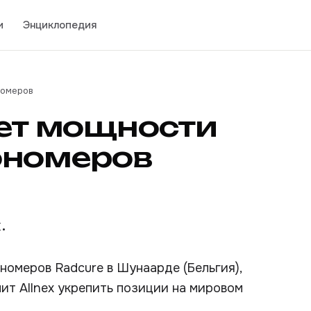
и
Энциклопедия
номеров
ает мощности
ономеров
.
номеров Radcure в Шунаарде (Бельгия),
ит Allnex укрепить позиции на мировом