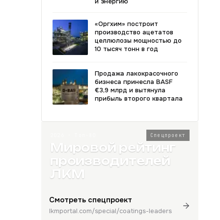
и энергию
«Оргхим» построит
производство ацетатов
целлюлозы мощностью до
10 тысяч тонн в год
Продажа лакокрасочного
бизнеса принесла BASF
€3,9 млрд и вытянула
прибыль второго квартала
2026 · Топ-80
Спецпроект
Мировой рейтинг
производителей
ЛКМ
Смотреть спецпроект
lkmportal.com/special/coatings-leaders