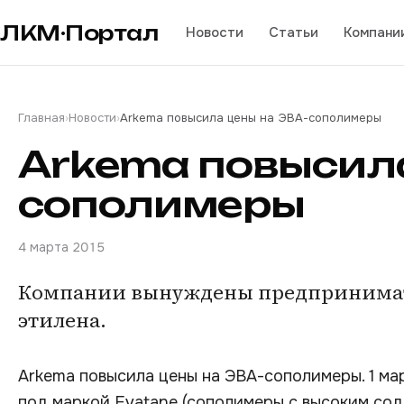
ЛКМ·Портал
Новости
Статьи
Компани
Главная
›
Новости
›
Arkema повысила цены на ЭВА-сополимеры
Arkema повысила
сополимеры
4 марта 2015
Компании вынуждены предпринимать
этилена.
Arkema повысила цены на ЭВА-сополимеры. 1 мар
под маркой Evatane (сополимеры с высоким сод