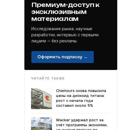
Премиум-доступ к
эксклюзивным
материалам
Исследования рынка, научные
разработки, интервью с первыми
лицами — без рекламы.
Оформить подписку →
ЧИТАЙТЕ ТАКЖЕ
Chemours снова повысила
цены на диоксид титана:
рост с начала года
составил около 5%
Wacker удержал рост за
счёт программы экономии,
но снизил прогноз по