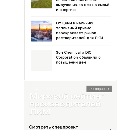
выручке из-за цен на сырьё
и энергию
От цены к наличию:
топливный кризис
перекраивает рынок
растворителей для ЛКМ
Sun Chemical и DIC
Corporation объявили о
повышении цен
2026 · Топ-80
Спецпроект
Мировой рейтинг
производителей
ЛКМ
Смотреть спецпроект