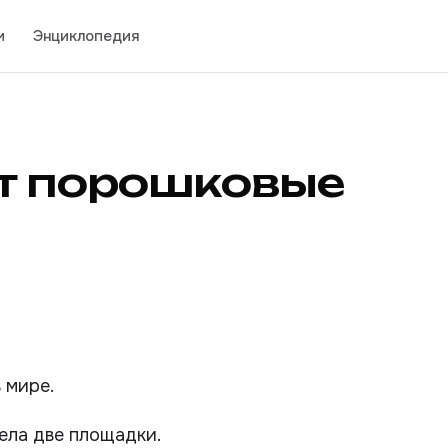
и
Энциклопедия
ет порошковые
 мире.
ела две площадки.