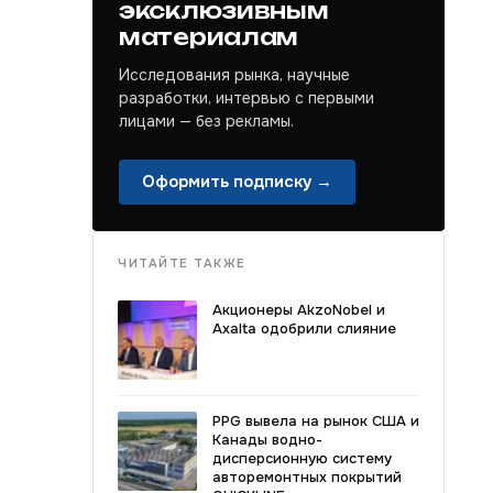
эксклюзивным
материалам
Исследования рынка, научные
разработки, интервью с первыми
лицами — без рекламы.
Оформить подписку →
ЧИТАЙТЕ ТАКЖЕ
Акционеры AkzoNobel и
Axalta одобрили слияние
PPG вывела на рынок США и
Канады водно-
дисперсионную систему
авторемонтных покрытий