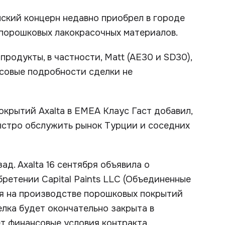
нский концерн недавно приобрел в городе
 порошковых лакокрасочных материалов.
родукты, в частности, Matt (AE30 и SD30),
ансовые подробности сделки не
крытий Axalta в EMEA Клаус Гаст добавил,
стро обслужить рынок Турции и соседних
д. Axalta 16 сентября объявила о
ретении Capital Paints LLC (Объединенные
я на производстве порошковых покрытий
елка будет окончательно закрыта в
ет финансовые условия контракта.