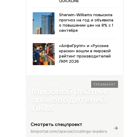
QUICKLINE
Sherwin-Williams повысила
прогноз на год и объявила
о повышении цен на 8% с 1
сентября
«АлфиГрупп» и «Русские
краски» вошли в мировой
рейтинг производителей
ЛКМ 2026
2026 · Топ-80
Спецпроект
Мировой рейтинг
производителей
ЛКМ
Смотреть спецпроект
lkmportal.com/special/coatings-leaders