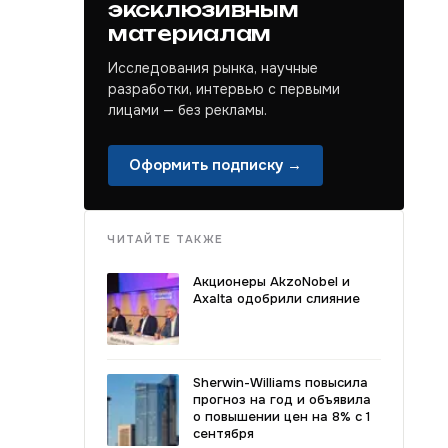
эксклюзивным
материалам
Исследования рынка, научные
разработки, интервью с первыми
лицами — без рекламы.
Оформить подписку →
ЧИТАЙТЕ ТАКЖЕ
Акционеры AkzoNobel и
Axalta одобрили слияние
Sherwin-Williams повысила
прогноз на год и объявила
о повышении цен на 8% с 1
сентября