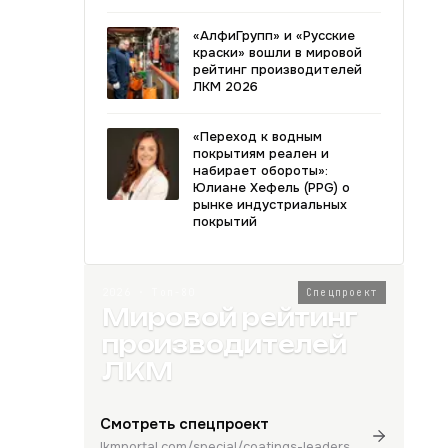
«АлфиГрупп» и «Русские
краски» вошли в мировой
рейтинг производителей
ЛКМ 2026
«Переход к водным
покрытиям реален и
набирает обороты»:
Юлиане Хефель (PPG) о
рынке индустриальных
покрытий
2026 · Топ-80
Спецпроект
Мировой рейтинг
производителей
ЛКМ
Смотреть спецпроект
lkmportal.com/special/coatings-leaders