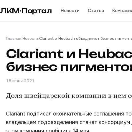
ЛКМ·Портал
Новости
Статьи
Компани
Главная
›
Новости
›
Clariant и Heubach объединяют бизнес пигмент
Clariant и Heub
бизнес пигменто
16 июня 2021
Доля швейцарской компании в нем со
Clariant подписал окончательные соглашения п
владельцем подразделения станет консорциум
этом компания сообщила 14 мая.