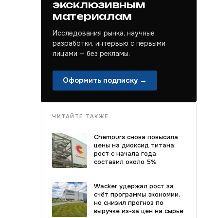
эксклюзивным
материалам
Исследования рынка, научные
разработки, интервью с первыми
лицами — без рекламы.
Оформить подписку →
ЧИТАЙТЕ ТАКЖЕ
Chemours снова повысила
цены на диоксид титана:
рост с начала года
составил около 5%
Wacker удержал рост за
счёт программы экономии,
но снизил прогноз по
выручке из-за цен на сырьё