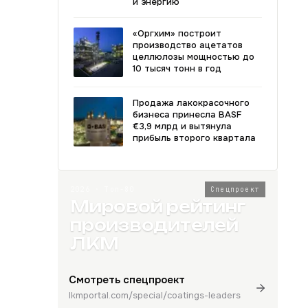
и энергию
«Оргхим» построит
производство ацетатов
целлюлозы мощностью до
10 тысяч тонн в год
Продажа лакокрасочного
бизнеса принесла BASF
€3,9 млрд и вытянула
прибыль второго квартала
2026 · Топ-80
Спецпроект
Мировой рейтинг
производителей
ЛКМ
Смотреть спецпроект
lkmportal.com/special/coatings-leaders