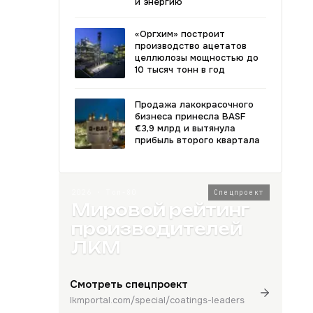
и энергию
«Оргхим» построит
производство ацетатов
целлюлозы мощностью до
10 тысяч тонн в год
Продажа лакокрасочного
бизнеса принесла BASF
€3,9 млрд и вытянула
прибыль второго квартала
2026 · Топ-80
Спецпроект
Мировой рейтинг
производителей
ЛКМ
Смотреть спецпроект
lkmportal.com/special/coatings-leaders