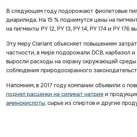
В следующем году подорожают фиолетовые пиг
диарилида. На 15 % поднимутся цены на пигменты
на пигменты PY 12, PY 13, PY 14, PY 174 и PY 176 
Эту меру Clariant объясняет повышением затрат
частности, в мире подорожали DCB, карбазол и 
выросли расходы на охрану окружающей среды 
соблюдения природоохранного законодательств
Напомним, в 2017 году компании объявили о по
поднял расценки на силикат натрия
и продукцию
аминокислоты,
сырье из спиртов и другие проду