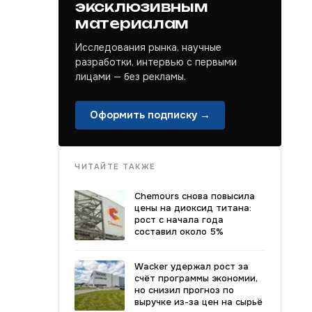
эксклюзивным
материалам
Исследования рынка, научные
разработки, интервью с первыми
лицами — без рекламы.
Оформить подписку →
ЧИТАЙТЕ ТАКЖЕ
Chemours снова повысила
цены на диоксид титана:
рост с начала года
составил около 5%
Wacker удержал рост за
счёт программы экономии,
но снизил прогноз по
выручке из-за цен на сырьё