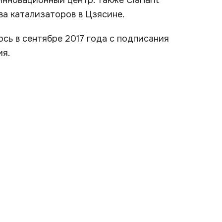
нновационный центр. Также Clariant
а катализаторов в Цзясине.
ось в сентябре 2017 года с подписания
ия.