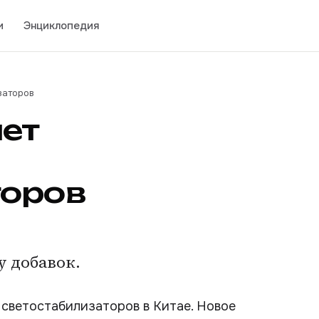
и
Энциклопедия
заторов
яет
торов
у добавок.
 светостабилизаторов в Китае. Новое