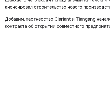
Шанхае. В него входит специальный Китайский и
анонсировал строительство нового производств
Добавим, партнерство Clariant и Tiangang начал
контракта об открытии совместного предприят