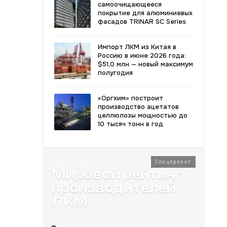
самоочищающееся
покрытие для алюминиевых
фасадов TRINAR SC Series
Импорт ЛКМ из Китая в
Россию в июне 2026 года:
$51,0 млн — новый максимум
полугодия
«Оргхим» построит
производство ацетатов
целлюлозы мощностью до
10 тысяч тонн в год
2026 · Топ-80
Спецпроект
Мировой рейтинг
производителей
ЛКМ