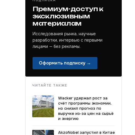
ПОДПИСКА
Премиум-доступ к
эксклюзивным
материалам
Исследования рынка, научные
разработки, интервью с первыми
лицами — без рекламы.
Оформить подписку →
ЧИТАЙТЕ ТАКЖЕ
Wacker удержал рост за
счёт программы экономии,
но снизил прогноз по
выручке из-за цен на сырьё
и энергию
AkzoNobel запустил в Китае