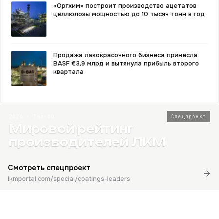
«Оргхим» построит производство ацетатов
целлюлозы мощностью до 10 тысяч тонн в год
Продажа лакокрасочного бизнеса принесла
BASF €3,9 млрд и вытянула прибыль второго
квартала
2026 · Топ-80
Спецпроект
Мировой рейтинг
производителей ЛКМ
Смотреть спецпроект
lkmportal.com/special/coatings-leaders