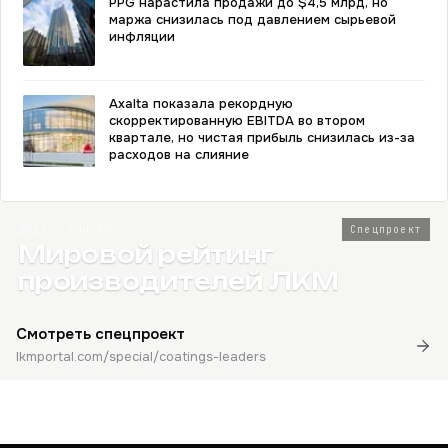
PPG нарастила продажи до $4,5 млрд, но
маржа снизилась под давлением сырьевой
инфляции
Axalta показала рекордную
скорректированную EBITDA во втором
квартале, но чистая прибыль снизилась из-за
расходов на слияние
2026 · Топ-80
Спецпроект
Мировой рейтинг
производителей ЛКМ
Смотреть спецпроект
lkmportal.com/special/coatings-leaders