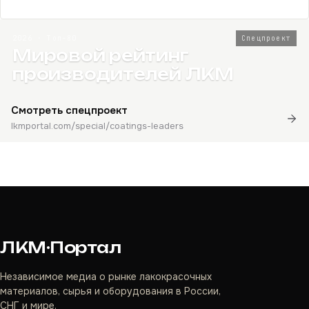
2026 · Топ-80
Спецпроект
Мировой рейтинг
производителей ЛКМ
Смотреть спецпроект
lkmportal.com/special/coatings-leaders
ЛКМ·Портал
Независимое медиа о рынке лакокрасочных
материалов, сырья и оборудования в России,
СНГ и мире.