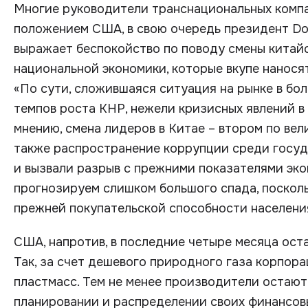
Многие руководители транснациональных комп
положением США, в свою очередь президент D
выражает беспокойство по поводу смены китай
национальной экономики, которые вкупе нанося
«По сути, сложившаяся ситуация на рынке в бо
темпов роста КНР, нежели кризисных явлений в
мнению, смена лидеров в Китае – втором по вел
также распространение коррупции среди госу
и вызвали разрыв с прежними показателями эко
прогнозируем слишком большого спада, поскол
прежней покупательской способности населения
США, напротив, в последние четыре месяца оста
Так, за счет дешевого природного газа корпор
пластмасс. Тем не менее производители остают
планировании и распределении своих финансовы