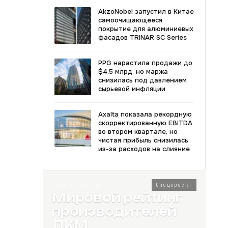
AkzoNobel запустил в Китае
самоочищающееся
покрытие для алюминиевых
фасадов TRINAR SC Series
PPG нарастила продажи до
$4,5 млрд, но маржа
снизилась под давлением
сырьевой инфляции
Axalta показала рекордную
скорректированную EBITDA
во втором квартале, но
чистая прибыль снизилась
из-за расходов на слияние
2026 · Топ-80
Спецпроект
Мировой рейтинг
производителей
ЛКМ