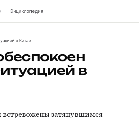
и
Энциклопедия
уацией в Китае
обеспокоен
итуацией в
ли встревожены затянувшимся