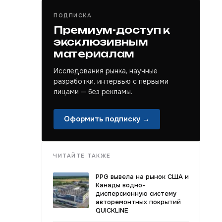
ПОДПИСКА
Премиум-доступ к
эксклюзивным
материалам
Исследования рынка, научные
разработки, интервью с первыми
лицами — без рекламы.
Оформить подписку →
ЧИТАЙТЕ ТАКЖЕ
PPG вывела на рынок США и
Канады водно-
дисперсионную систему
авторемонтных покрытий
QUICKLINE