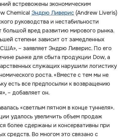
аний встревожены экономическим
ow Chemical
Эндрю Ливерис
(Andrew Liveris)
ского руководства и нестабильности
т большой вред развитию мирового рынка.
льшей степени зависит от замедленных
 США», – заявляет Эндрю Ливерис. По его
ичине рынке для сбыта продукции Dow, а
дарственных служащих нарушили логистику
номического роста. «Вместе с тем мы не
ьку есть все предпосылки к возвращению
», – добавляет он.
валась «светлым пятном в конце туннеля».
ации удалось увеличить объем продаж
ся более сдержаны и консервативны при
х средств. Во многом это связано с