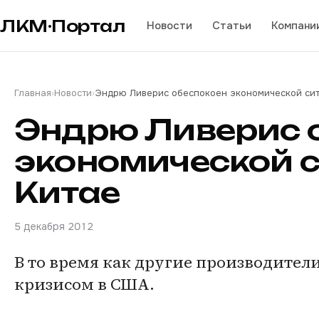
ЛКМ·Портал
Новости
Статьи
Компани
Главная
›
Новости
›
Эндрю Ливерис обеспокоен экономической сит
Эндрю Ливерис 
экономической с
Китае
5 декабря 2012
В то время как другие производите
кризисом в США.