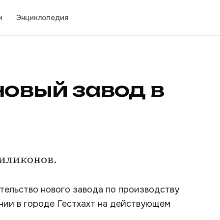
и
Энциклопедия
новый завод в
иликонов.
тельство нового завода по производству
нии в городе Гестхахт на действующем