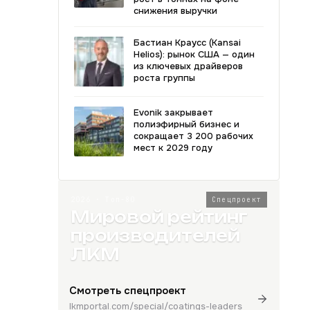
снижения выручки
Бастиан Краусс (Kansai
Helios): рынок США — один
из ключевых драйверов
роста группы
Evonik закрывает
полиэфирный бизнес и
сокращает 3 200 рабочих
мест к 2029 году
2026 · Топ-80
Спецпроект
Мировой рейтинг
производителей
ЛКМ
Смотреть спецпроект
lkmportal.com/special/coatings-leaders