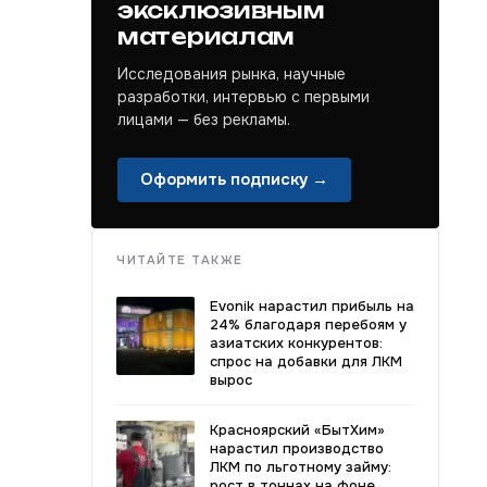
эксклюзивным
материалам
Исследования рынка, научные
разработки, интервью с первыми
лицами — без рекламы.
Оформить подписку →
ЧИТАЙТЕ ТАКЖЕ
Evonik нарастил прибыль на
24% благодаря перебоям у
азиатских конкурентов:
спрос на добавки для ЛКМ
вырос
Красноярский «БытХим»
нарастил производство
ЛКМ по льготному займу:
рост в тоннах на фоне