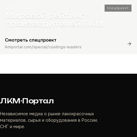
2026 · Топ-80
Спецпроект
Мировой рейтинг
производителей ЛКМ
Смотреть спецпроект
lkmportal.com/special/coatings-leaders
ЛКМ·Портал
Независимое медиа о рынке лакокрасочных
материалов, сырья и оборудования в России,
СНГ и мире.