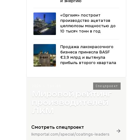
и энергию
«Оргхим» построит
производство ацетатов
целлюлозы мощностью до
10 тысяч тонн в год
Продажа лакокрасочного
бизнеса принесла BASF
€3,9 млрд и вытянула
прибыль второго квартала
2026 · Топ-80
Спецпроект
Мировой рейтинг
производителей
ЛКМ
Смотреть спецпроект
lkmportal.com/special/coatings-leaders