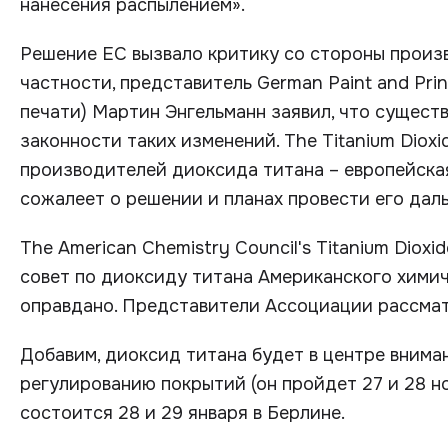
нанесения распылением».
Решение ЕС вызвало критику со стороны произ
частности, представитель German Paint and Prin
печати) Мартин Энгельманн заявил, что сущест
законности таких изменений. The Titanium Dioxi
производителей диоксида титана – европейская
сожалеет о решении и планах провести его дал
The American Chemistry Council's Titanium Diox
совет по диоксиду титана Американского химиче
оправдано. Представители Ассоциации рассматр
Добавим, диоксид титана будет в центре внима
регулированию покрытий (он пройдет 27 и 28 н
состоится 28 и 29 января в Берлине.