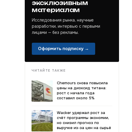
эксклюзивным
материалам
Исследования рынка, научные
разработки, интервью с первыми
лицами — без рекламы.
Оформить подписку →
ЧИТАЙТЕ ТАКЖЕ
Chemours снова повысила
цены на диоксид титана:
рост с начала года
составил около 5%
Wacker удержал рост за
счёт программы экономии,
но снизил прогноз по
выручке из-за цен на сырьё