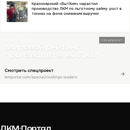
Красноярский «БытХим» нарастил
производство ЛКМ по льготному займу: рост в
тоннах на фоне снижения выручки
2026 · Топ-80
Спецпроект
Мировой рейтинг
производителей ЛКМ
Смотреть спецпроект
lkmportal.com/special/coatings-leaders
ЛКМ·Портал