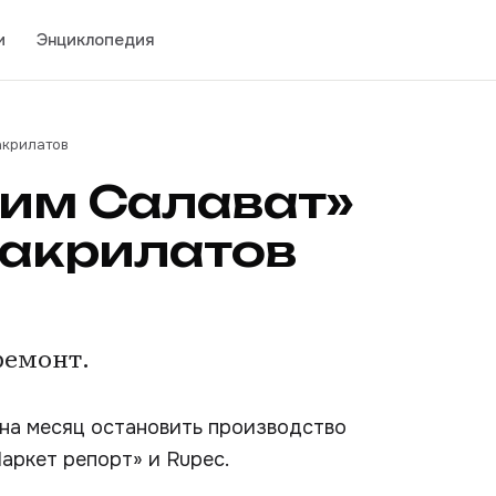
и
Энциклопедия
акрилатов
хим Салават»
 акрилатов
ремонт.
 на месяц остановить производство
Маркет репорт» и Rupec.