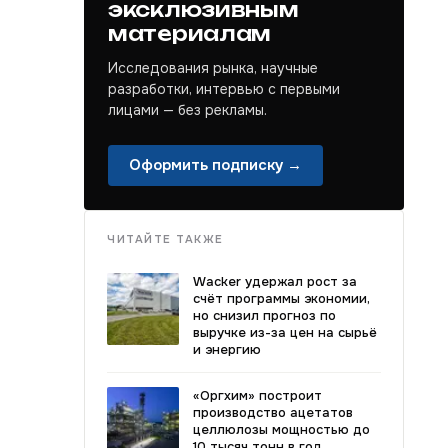
эксклюзивным
материалам
Исследования рынка, научные
разработки, интервью с первыми
лицами — без рекламы.
Оформить подписку →
ЧИТАЙТЕ ТАКЖЕ
Wacker удержал рост за
счёт программы экономии,
но снизил прогноз по
выручке из-за цен на сырьё
и энергию
«Оргхим» построит
производство ацетатов
целлюлозы мощностью до
10 тысяч тонн в год