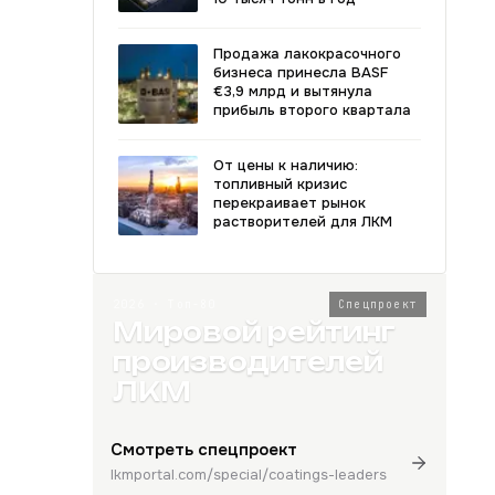
Продажа лакокрасочного
бизнеса принесла BASF
€3,9 млрд и вытянула
прибыль второго квартала
От цены к наличию:
топливный кризис
перекраивает рынок
растворителей для ЛКМ
2026 · Топ-80
Спецпроект
Мировой рейтинг
производителей
ЛКМ
Смотреть спецпроект
lkmportal.com/special/coatings-leaders