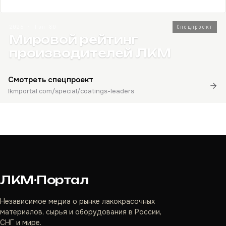
2026 · Топ-80
Спецпроект
Мировой рейтинг
производителей ЛКМ
Смотреть спецпроект
lkmportal.com/special/coatings-leaders
ЛКМ·Портал
Независимое медиа о рынке лакокрасочных
материалов, сырья и оборудования в России,
СНГ и мире.