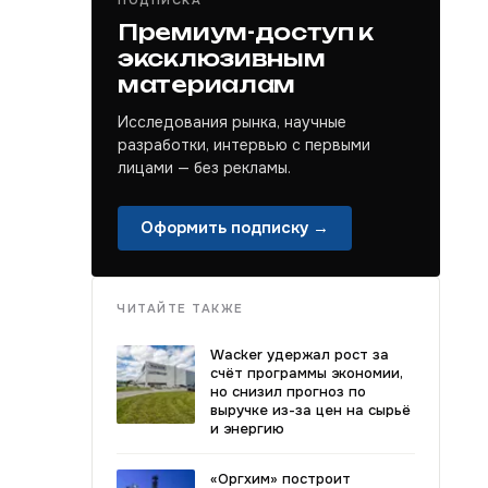
ПОДПИСКА
Премиум-доступ к
эксклюзивным
материалам
Исследования рынка, научные
разработки, интервью с первыми
лицами — без рекламы.
Оформить подписку →
ЧИТАЙТЕ ТАКЖЕ
Wacker удержал рост за
счёт программы экономии,
но снизил прогноз по
выручке из-за цен на сырьё
и энергию
«Оргхим» построит