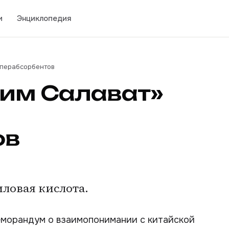
и
Энциклопедия
уперабсорбентов
хим Салават»
ов
иловая кислота.
еморандум о взаимопонимании с китайской