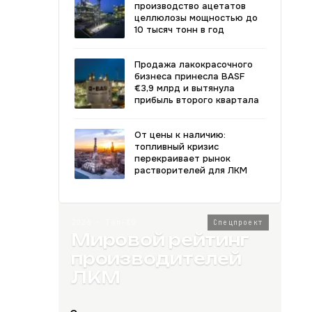
производство ацетатов
целлюлозы мощностью до
10 тысяч тонн в год
Продажа лакокрасочного
бизнеса принесла BASF
€3,9 млрд и вытянула
прибыль второго квартала
От цены к наличию:
топливный кризис
перекраивает рынок
растворителей для ЛКМ
2026 · Топ-80
Спецпроект
Мировой рейтинг
производителей
ЛКМ