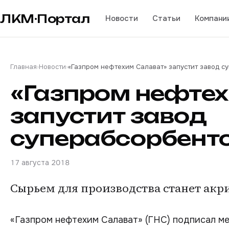
ЛКМ·Портал
Новости
Статьи
Компани
Главная
›
Новости
›
«Газпром нефтехим Салават» запустит завод с
«Газпром нефте
запустит завод
суперабсорбент
17 августа 2018
Сырьем для производства станет акр
«Газпром нефтехим Салават» (ГНС) подписал м