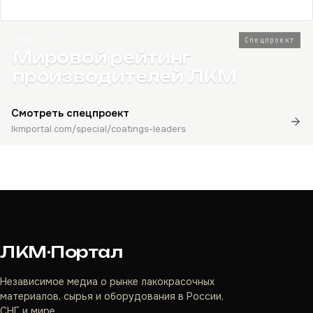
2026 · Топ-80
Спецпроект
Мировой рейтинг
производителей ЛКМ
Смотреть спецпроект
lkmportal.com/special/coatings-leaders
ЛКМ·Портал
Независимое медиа о рынке лакокрасочных
материалов, сырья и оборудования в России,
СНГ и мире.