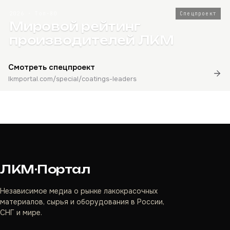
2026 · Топ-80
Спецпроект
Мировой рейтинг
производителей ЛКМ
Смотреть спецпроект
lkmportal.com/special/coatings-leaders
ЛКМ·Портал
Независимое медиа о рынке лакокрасочных
материалов, сырья и оборудования в России,
СНГ и мире.