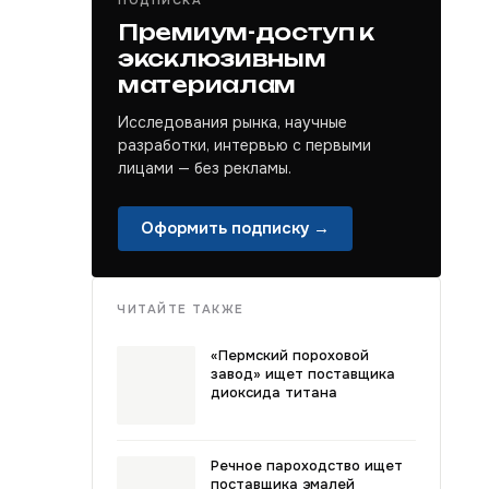
ПОДПИСКА
Премиум-доступ к
эксклюзивным
материалам
Исследования рынка, научные
разработки, интервью с первыми
лицами — без рекламы.
Оформить подписку →
ЧИТАЙТЕ ТАКЖЕ
«Пермский пороховой
завод» ищет поставщика
диоксида титана
Речное пароходство ищет
поставщика эмалей