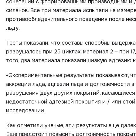
сочетании с фторированными производными и 
силанов. Все три материала испытали на измер
противообледенительного поведения после нес
льду.
Тесты показали, что составы способны выдержат
разрушалось при 25 циклах, материал 2 – при 17
того, два материала показали низкую адгезию к
«Экспериментальные результаты показывают, ч
аккреции льда, адгезии льда и долговечности в
разрушения двух других покрытий, касающиеся 
недостаточной адгезией покрытия и / или стой
исследовании.
Как отметили ученые, эти результаты еще дале
Еще предстоит повысить долговечность покрыти