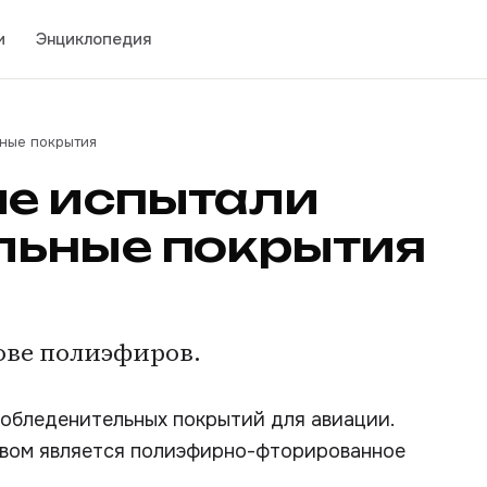
и
Энциклопедия
ные покрытия
ые испытали
льные покрытия
ове полиэфиров.
иобледенительных покрытий для авиации.
авом является полиэфирно-фторированное