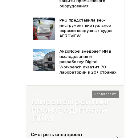
защиты промыслового
оборудования
PPG представила веб-
инструмент виртуальной
окраски воздушных судов
AEROVIEW
AkzoNobel внедряет ИИ в
исследования и
разработку: Digital
Workbench охватит 70
лабораторий в 20+ странах
2026 · Топ-80
Спецпроект
Мировой рейтинг
производителей
ЛКМ
Смотреть спецпроект