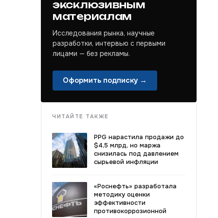
эксклюзивным
материалам
Исследования рынка, научные
разработки, интервью с первыми
лицами — без рекламы.
Оформить подписку →
ЧИТАЙТЕ ТАКЖЕ
PPG нарастила продажи до
$4,5 млрд, но маржа
снизилась под давлением
сырьевой инфляции
«Роснефть» разработала
методику оценки
эффективности
противокоррозионной