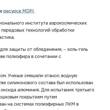
на
ресурсе MDPI
.
ионального института аэрокосмических
а передовых технологий обработки
астика.
 для защиты от обледенения, – золь-гель
ве полиэфира в сочетании с
ом. Ученые смешали этанол, водную
тве силиконового состава был использован
 оксида алюминия. Для испытания третьего
ошковым покрытием путем
ван на системах полиэфирных ЛКМ в