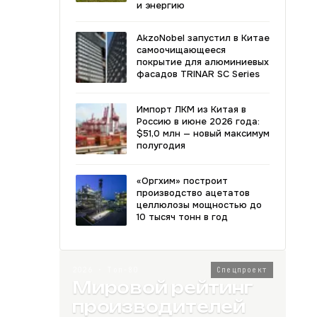
и энергию
AkzoNobel запустил в Китае
самоочищающееся
покрытие для алюминиевых
фасадов TRINAR SC Series
Импорт ЛКМ из Китая в
Россию в июне 2026 года:
$51,0 млн — новый максимум
полугодия
«Оргхим» построит
производство ацетатов
целлюлозы мощностью до
10 тысяч тонн в год
2026 · Топ-80
Спецпроект
Мировой рейтинг
производителей