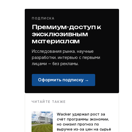
ПОДПИСКА
Премиум-доступ к
эксклюзивным
материалам
Исследования рынка, научные
разработки, интервью с первыми
лицами — без рекламы.
Оформить подписку →
ЧИТАЙТЕ ТАКЖЕ
Wacker удержал рост за
счёт программы экономии,
но снизил прогноз по
выручке из-за цен на сырьё