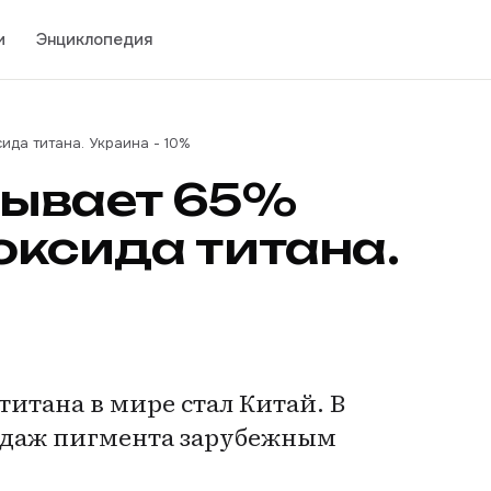
и
Энциклопедия
ида титана. Украина - 10%
тывает 65%
оксида титана.
итана в мире стал Китай. В
родаж пигмента зарубежным