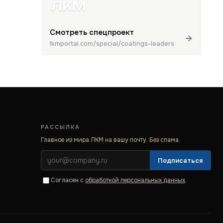
ЛКМ
Смотреть спецпроект
lkmportal.com/special/coatings-leaders
РАССЫЛКА
Главное из мира ЛКМ на вашу почту. Без спама.
Подписаться
Согласен с
обработкой персональных данных
.