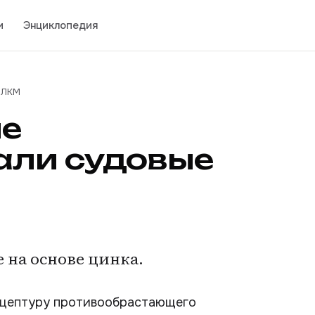
и
Энциклопедия
 ЛКМ
ые
али судовые
 на основе цинка.
рецептуру противообрастающего