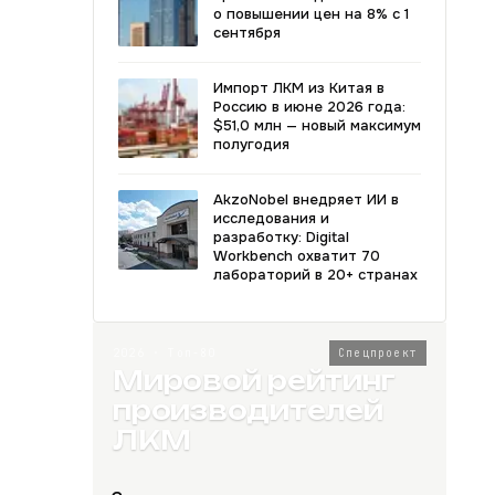
о повышении цен на 8% с 1
сентября
Импорт ЛКМ из Китая в
Россию в июне 2026 года:
$51,0 млн — новый максимум
полугодия
AkzoNobel внедряет ИИ в
исследования и
разработку: Digital
Workbench охватит 70
лабораторий в 20+ странах
2026 · Топ-80
Спецпроект
Мировой рейтинг
производителей
ЛКМ