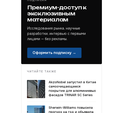
ПОДПИСКА
Премиум-доступ к
эксклюзивным
материалам
Исследования рынка, научные
разработки, интервью с первыми
лицами — без рекламы.
Оформить подписку →
ЧИТАЙТЕ ТАКЖЕ
AkzoNobel запустил в Китае
самоочищающееся
покрытие для алюминиевых
фасадов TRINAR SC Series
Sherwin-Williams повысила
прогноз на год и объявила