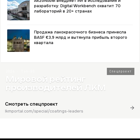
AkzoNobel внедряет ИИ в исследования и
разработку: Digital Workbench охватит 70
лабораторий в 20+ странах
Продажа лакокрасочного бизнеса принесла
BASF €3,9 млрд и вытянула прибыль второго
квартала
2026 · Топ-80
Спецпроект
Мировой рейтинг
производителей ЛКМ
Смотреть спецпроект
lkmportal.com/special/coatings-leaders