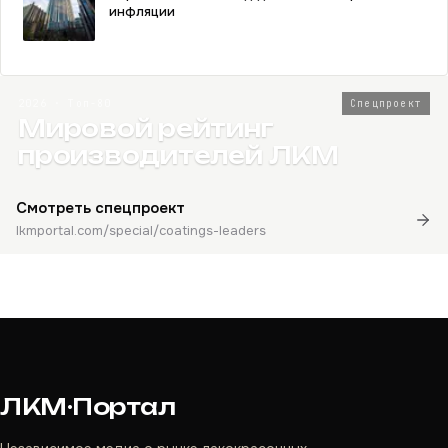
инфляции
2026 · Топ-80
Спецпроект
Мировой рейтинг
производителей ЛКМ
Смотреть спецпроект
lkmportal.com/special/coatings-leaders
ЛКМ·Портал