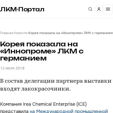
ЛКМ·Портал
Главная
›
Новости
›
Корея показала на «Иннопроме» ЛКМ с германием
Корея показала на
«Иннопроме» ЛКМ с
германием
12 июля 2018
В состав делегации партнера выставки
входят лакокрасочники.
Компания Irea Chemical Enterprise (ICE)
представила
на Международной промышленной