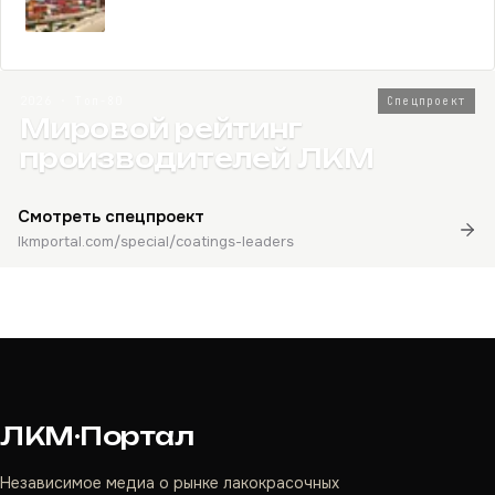
2026 · Топ-80
Спецпроект
Мировой рейтинг
производителей ЛКМ
Смотреть спецпроект
lkmportal.com/special/coatings-leaders
ЛКМ·Портал
Независимое медиа о рынке лакокрасочных