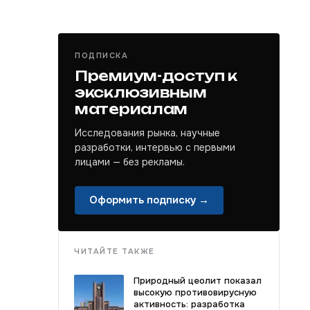
ПОДПИСКА
Премиум-доступ к
эксклюзивным
материалам
Исследования рынка, научные
разработки, интервью с первыми
лицами — без рекламы.
Оформить подписку →
ЧИТАЙТЕ ТАКЖЕ
Природный цеолит показал
высокую противовирусную
активность: разработка