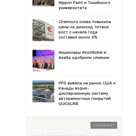
Nippon Paint и Токийского
университета
Chemours снова повысила
цены на диоксид титана:
рост с начала года
составил около 5%
Акционеры AkzoNobel и
Axalta одобрили слияние
PPG вывела на рынок США и
Канады водно-
дисперсионную систему
авторемонтных покрытий
QUICKLINE
2026 · Топ-80
Спецпроект
Мировой рейтинг