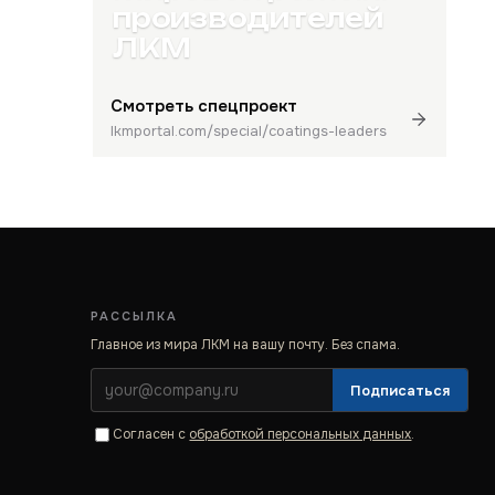
производителей
ЛКМ
Смотреть спецпроект
lkmportal.com/special/coatings-leaders
РАССЫЛКА
Главное из мира ЛКМ на вашу почту. Без спама.
Подписаться
Согласен с
обработкой персональных данных
.