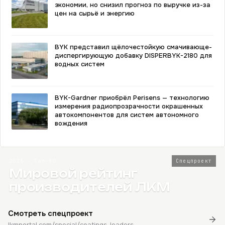
экономии, но снизил прогноз по выручке из-за
цен на сырьё и энергию
BYK представил щёлочестойкую смачивающе-
диспергирующую добавку DISPERBYK-2180 для
водных систем
BYK-Gardner приобрёл Perisens — технологию
измерения радиопрозрачности окрашенных
автокомпонентов для систем автономного
вождения
2026 · Топ-80
Спецпроект
Мировой рейтинг
производителей ЛКМ
Смотреть спецпроект
lkmportal.com/special/coatings-leaders