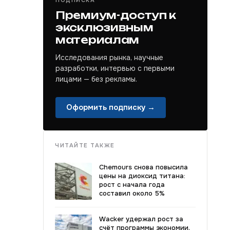
ПОДПИСКА
Премиум-доступ к
эксклюзивным
материалам
Исследования рынка, научные
разработки, интервью с первыми
лицами — без рекламы.
Оформить подписку →
ЧИТАЙТЕ ТАКЖЕ
Chemours снова повысила
цены на диоксид титана:
рост с начала года
составил около 5%
Wacker удержал рост за
счёт программы экономии,