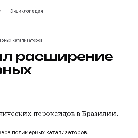
и
Энциклопедия
ерных катализаторов
ил расширение
рных
нических пероксидов в Бразилии.
еса полимерных катализаторов.