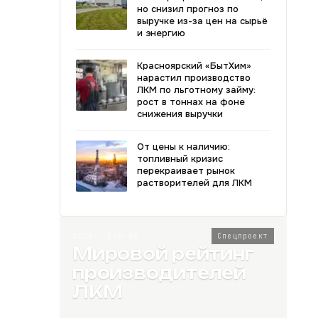
но снизил прогноз по
выручке из-за цен на сырьё
и энергию
Красноярский «БытХим»
нарастил производство
ЛКМ по льготному займу:
рост в тоннах на фоне
снижения выручки
От цены к наличию:
топливный кризис
перекраивает рынок
растворителей для ЛКМ
2026 · Топ-80
Спецпроект
Мировой рейтинг
производителей
ЛКМ