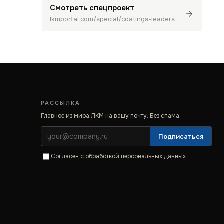
Смотреть спецпроект
lkmportal.com/special/coatings-leaders
РАССЫЛКА
Главное из мира ЛКМ на вашу почту. Без спама.
Подписаться
Согласен с
обработкой персональных данных
.