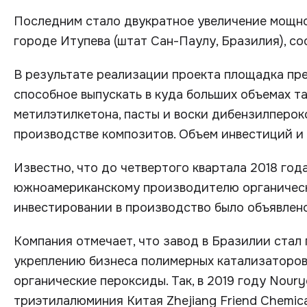
Последним стало двукратное увеличение мощно
городе Итупева (штат Сан-Паулу, Бразилия), с
В результате реализации проекта площадка пре
способное выпускать в куда больших объемах т
метилэтилкетона, пасты и воски дибензилперок
производстве композитов. Объем инвестиций и 
Известно, что до четвертого квартала 2018 го
южноамериканскому производителю органическ
инвестировании в производство было объявлено
Компания отмечает, что завод в Бразилии стал
укреплению бизнеса полимерных катализаторов
органические пероксиды. Так, в 2019 году Nou
триэтилалюминия Китая Zhejiang Friend Chemic