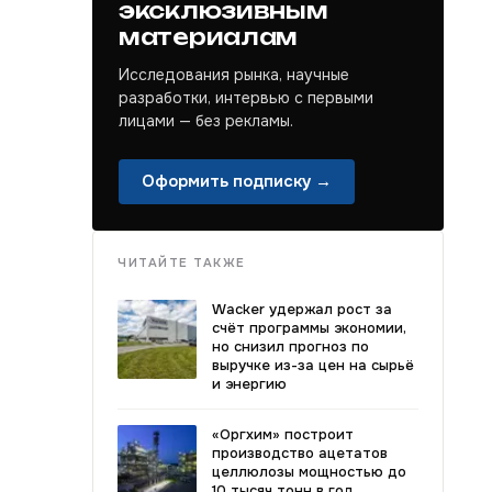
эксклюзивным
материалам
Исследования рынка, научные
разработки, интервью с первыми
лицами — без рекламы.
Оформить подписку →
ЧИТАЙТЕ ТАКЖЕ
Wacker удержал рост за
счёт программы экономии,
но снизил прогноз по
выручке из-за цен на сырьё
и энергию
«Оргхим» построит
производство ацетатов
целлюлозы мощностью до
10 тысяч тонн в год