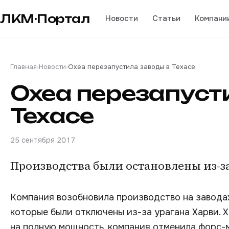
ЛКМ·Портал
Новости
Статьи
Компани
Главная
›
Новости
›
Oxea перезапустила заводы в Техасе
Oxea перезапуст
Техасе
25 сентября 2017
Производства были остановлены из-за
Компания возобновила производство на заводах
которые были отключены из-за урагана Харви. 
на полную мощность, компания отменила форс-м