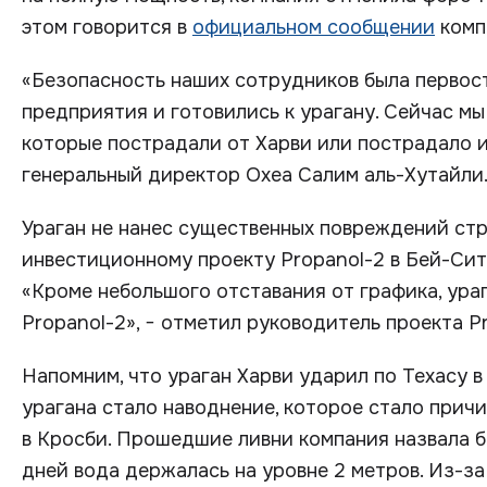
этом говорится в
официальном сообщении
комп
«Безопасность наших сотрудников была первост
предприятия и готовились к урагану. Сейчас м
которые пострадали от Харви или пострадало их
генеральный директор Oxea Салим аль-Хутайли
Ураган не нанес существенных повреждений стр
инвестиционному проекту Propanol-2 в Бей-Сити
«Кроме небольшого отставания от графика, ура
Propanol-2», − отметил руководитель проекта P
Напомним, что ураган Харви ударил по Техасу в
урагана стало наводнение, которое стало прич
в Кросби. Прошедшие ливни компания назвала б
дней вода держалась на уровне 2 метров. Из-з