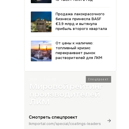
Продажа лакокрасочного
бизнеса принесла BASF
€3,9 млрд и вытянула
прибыль второго квартала
От цены к наличию:
топливный кризис
перекраивает рынок
растворителей для ЛКМ
2026 · Топ-80
Спецпроект
Мировой рейтинг
производителей
ЛКМ
Смотреть спецпроект
lkmportal.com/special/coatings-leaders