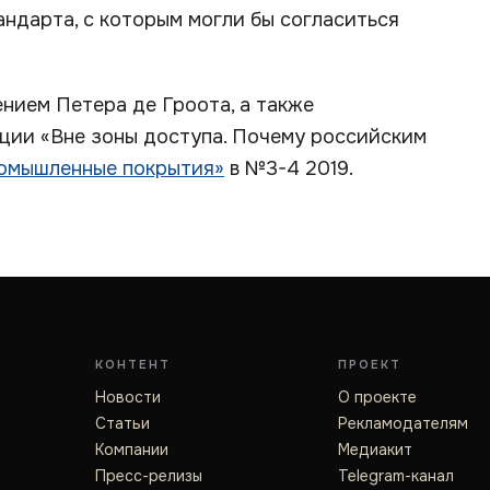
андарта, с которым могли бы согласиться
нием Петера де Гроота, а также
ации «Вне зоны доступа. Почему российским
омышленные покрытия»
в №3-4 2019.
КОНТЕНТ
ПРОЕКТ
Новости
О проекте
Статьи
Рекламодателям
Компании
Медиакит
Пресс-релизы
Telegram-канал