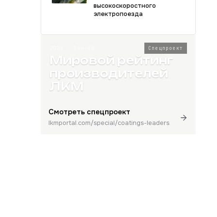
высокоскоростного
электропоезда
2026 · Топ-80
Спецпроект
Мировой рейтинг
производителей
ЛКМ
Смотреть спецпроект
lkmportal.com/special/coatings-leaders