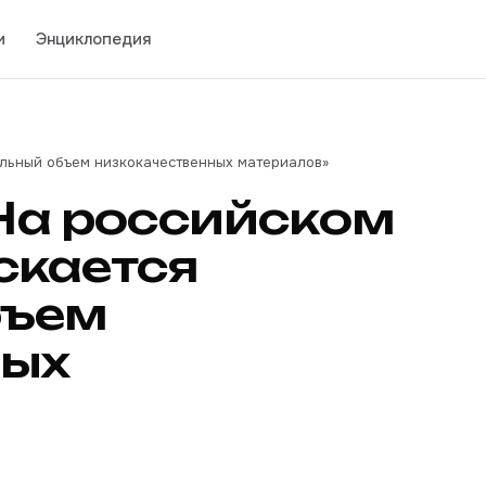
и
Энциклопедия
ельный объем низкокачественных материалов»
«На российском
скается
бъем
ных