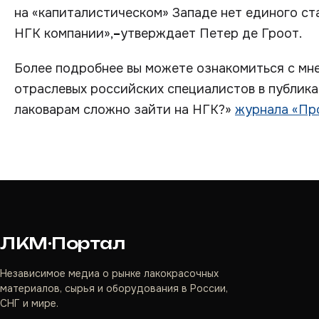
на «капиталистическом» Западе нет единого ст
НГК компании»,
–
утверждает Петер де Гроот.
Более подробнее вы можете ознакомиться с мне
отраслевых российских специалистов в публик
лаковарам сложно зайти на НГК?»
журнала «Пр
ЛКМ·Портал
Независимое медиа о рынке лакокрасочных
материалов, сырья и оборудования в России,
СНГ и мире.