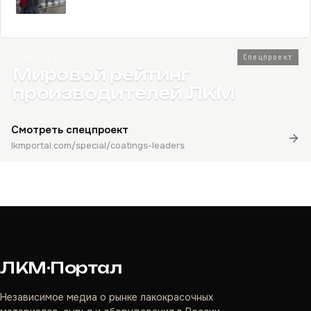
2026 · Топ-80
Спецпроект
Мировой рейтинг
производителей ЛКМ
Смотреть спецпроект
lkmportal.com/special/coatings-leaders
ЛКМ·Портал
Независимое медиа о рынке лакокрасочных