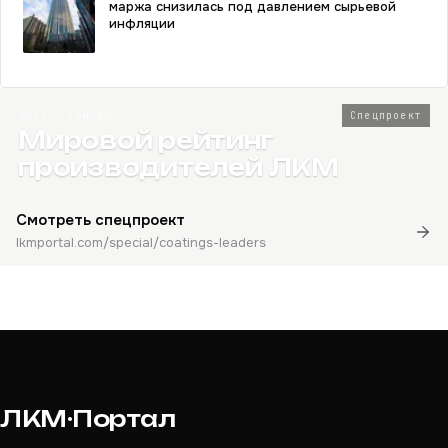
маржа снизилась под давлением сырьевой
инфляции
2026 · Топ-80
Спецпроект
Мировой рейтинг
производителей ЛКМ
Смотреть спецпроект
lkmportal.com/special/coatings-leaders
ЛКМ·Портал