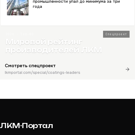
промышленности упал до минимума за три
года
2026 · Топ-80
Спецпроект
Мировой рейтинг
производителей ЛКМ
Смотреть спецпроект
lkmportal.com/special/coatings-leaders
ЛКМ·Портал