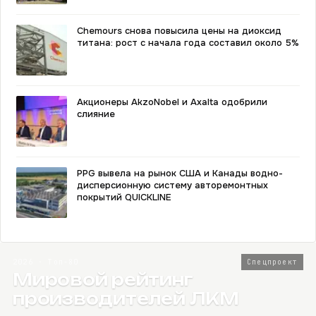
Chemours снова повысила цены на диоксид
титана: рост с начала года составил около 5%
Акционеры AkzoNobel и Axalta одобрили
слияние
PPG вывела на рынок США и Канады водно-
дисперсионную систему авторемонтных
покрытий QUICKLINE
2026 · Топ-80
Спецпроект
Мировой рейтинг
производителей ЛКМ