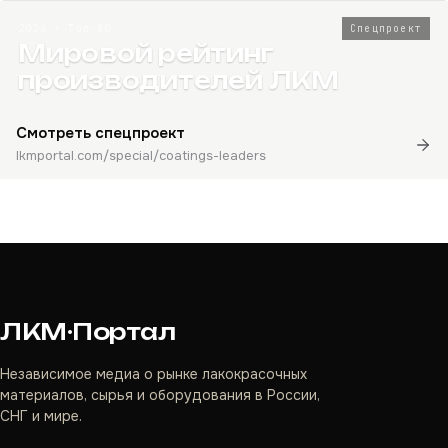
2026 · Топ-80
Спецпроект
Мировой рейтинг
производителей ЛКМ
Смотреть спецпроект
lkmportal.com/special/coatings-leaders
ЛКМ·Портал
Независимое медиа о рынке лакокрасочных
материалов, сырья и оборудования в России,
СНГ и мире.