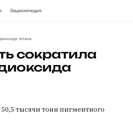
и
Энциклопедия
диоксида титана
рть сократила
 диоксида
 50,5 тысячи тонн пигментного