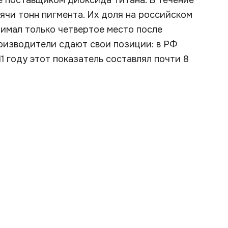
е поставщиком диоксида титана. В течение
сячи тонн пигмента. Их доля на российском
нимал только четвертое место после
оизводители сдают свои позиции: в РФ
11 году этот показатель составлял почти 8