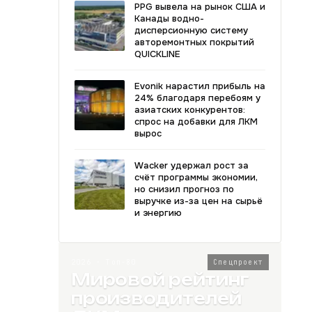
PPG вывела на рынок США и
Канады водно-
дисперсионную систему
авторемонтных покрытий
QUICKLINE
Evonik нарастил прибыль на
24% благодаря перебоям у
азиатских конкурентов:
спрос на добавки для ЛКМ
вырос
Wacker удержал рост за
счёт программы экономии,
но снизил прогноз по
выручке из-за цен на сырьё
и энергию
2026 · Топ-80
Спецпроект
Мировой рейтинг
производителей