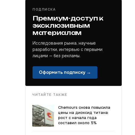
ПОДПИСКА
Премиум-доступ к
эксклюзивным
материалам
Исследования рынка, научные
разработки, интервью с первыми
лицами — без рекламы.
Оформить подписку →
ЧИТАЙТЕ ТАКЖЕ
Chemours снова повысила
цены на диоксид титана:
рост с начала года
составил около 5%