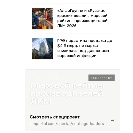
«АлфиГрупп» и «Русские
краски» вошли в мировой
рейтинг производителей
ЛКМ 2026
PPG нарастила продажи до
$4,5 млрд, но маржа
снизилась под давлением
сырьевой инфляции
2026 · Топ-80
Спецпроект
Мировой рейтинг
производителей
ЛКМ
Смотреть спецпроект
lkmportal.com/special/coatings-leaders