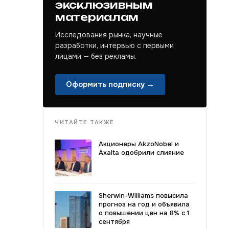
эксклюзивным
материалам
Исследования рынка, научные
разработки, интервью с первыми
лицами — без рекламы.
Оформить подписку →
ЧИТАЙТЕ ТАКЖЕ
Акционеры AkzoNobel и
Axalta одобрили слияние
Sherwin-Williams повысила
прогноз на год и объявила
о повышении цен на 8% с 1
сентября