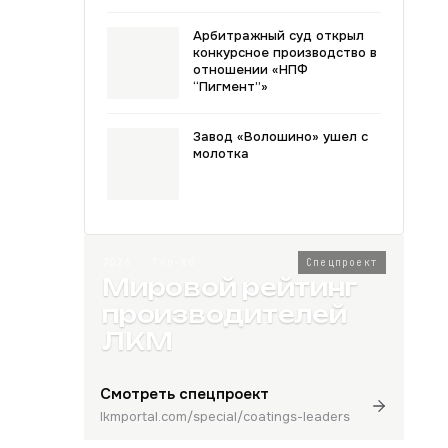
Арбитражный суд открыл
конкурсное производство в
отношении «НПФ
“Пигмент”»
Завод «Волошино» ушел с
молотка
2026 · Топ-80
Спецпроект
Мировой рейтинг
производителей
ЛКМ
Смотреть спецпроект
lkmportal.com/special/coatings-leaders