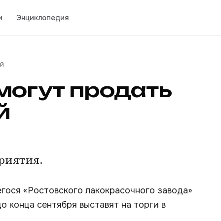
и
Энциклопедия
ей
могут продать
й
риятия.
гося «Ростовского лакокрасочного завода»
до конца сентября выставят на торги в