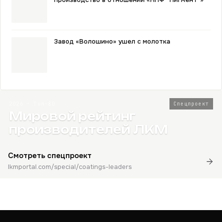
Завод «Волошино» ушел с молотка
2026 · Топ-80
Спецпроект
Мировой рейтинг
производителей ЛКМ
Смотреть спецпроект
lkmportal.com/special/coatings-leaders