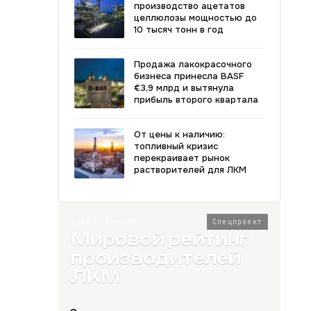
производство ацетатов
целлюлозы мощностью до
10 тысяч тонн в год
Продажа лакокрасочного
бизнеса принесла BASF
€3,9 млрд и вытянула
прибыль второго квартала
От цены к наличию:
топливный кризис
перекраивает рынок
растворителей для ЛКМ
2026 · Топ-80
Спецпроект
Мировой рейтинг
производителей
ЛКМ