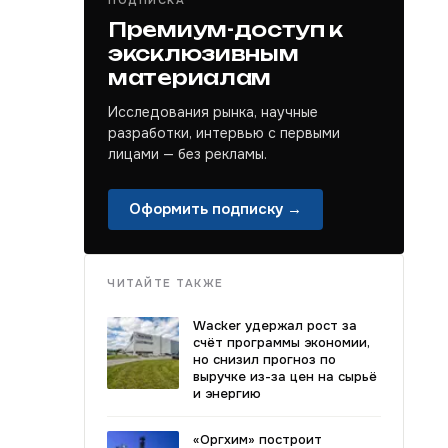
ПОДПИСКА
Премиум-доступ к
эксклюзивным
материалам
Исследования рынка, научные
разработки, интервью с первыми
лицами — без рекламы.
Оформить подписку →
ЧИТАЙТЕ ТАКЖЕ
Wacker удержал рост за
счёт программы экономии,
но снизил прогноз по
выручке из-за цен на сырьё
и энергию
«Оргхим» построит