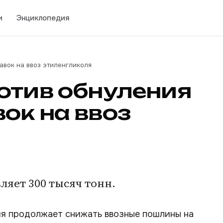
и
Энциклопедия
авок на ввоз этиленгликоля
отив обнуления
ок на ввоз
ляет 300 тысяч тонн.
ия продолжает снижать ввозные пошлины на