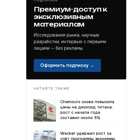
ПОДПИСКА
Премиум-доступ к
эксклюзивным
материалам
Исследования рынка, научные
разработки, интервью с первыми
лицами — без рекламы.
Оформить подписку →
ЧИТАЙТЕ ТАКЖЕ
Chemours снова повысила
цены на диоксид титана:
рост с начала года
составил около 5%
Wacker удержал рост за
счёт программы экономии,