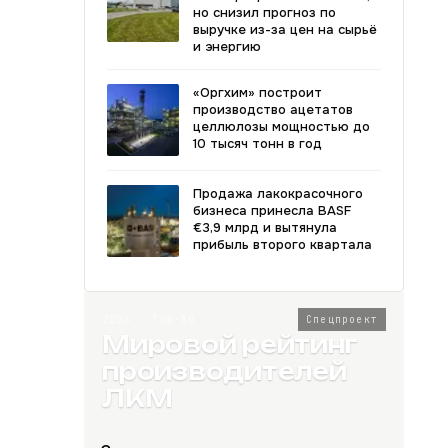
но снизил прогноз по
выручке из-за цен на сырьё
и энергию
«Оргхим» построит
производство ацетатов
целлюлозы мощностью до
10 тысяч тонн в год
Продажа лакокрасочного
бизнеса принесла BASF
€3,9 млрд и вытянула
прибыль второго квартала
2026 · Топ-80
Спецпроект
Мировой рейтинг
производителей
ЛКМ