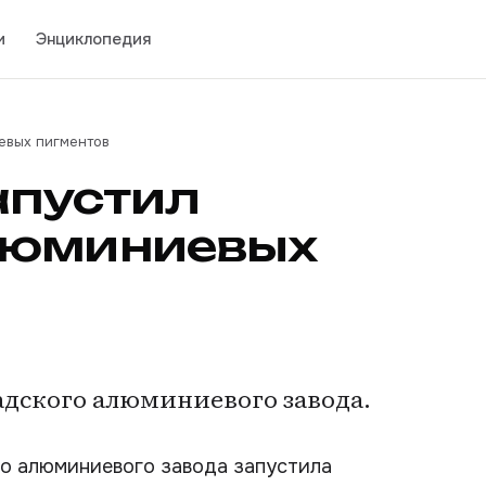
и
Энциклопедия
евых пигментов
апустил
люминиевых
адского алюминиевого завода.
о алюминиевого завода запустила