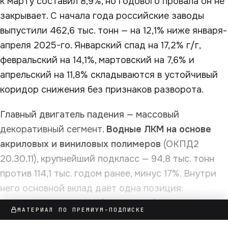
к марту составил 8,9%, но годового провала он не
закрывает. С начала года российские заводы
выпустили 462,6 тыс. тонн — на 12,1% ниже января-
апреля 2025-го. Январский спад на 17,2% г/г,
февральский на 14,1%, мартовский на 7,6% и
апрельский на 11,8% складываются в устойчивый
коридор снижения без признаков разворота.
Главный двигатель падения — массовый
декоративный сегмент.
Водные ЛКМ на основе
акриловых и виниловых полимеров
(ОКПД2
20.30.11), крупнейший подкласс — 94,8 тыс. тонн
против 114,1 тыс. годом ранее, минус 17%. Внутри
него основной вклад даёт одна позиция:
акриловые грунтовки
(20.30.11.130) — 42,2 тыс.
МАТЕРИАЛ ПО ПРЕМИУМ-ПОДПИСКЕ
тонн против 59,6 тыс. в апреле 2025-го, минус