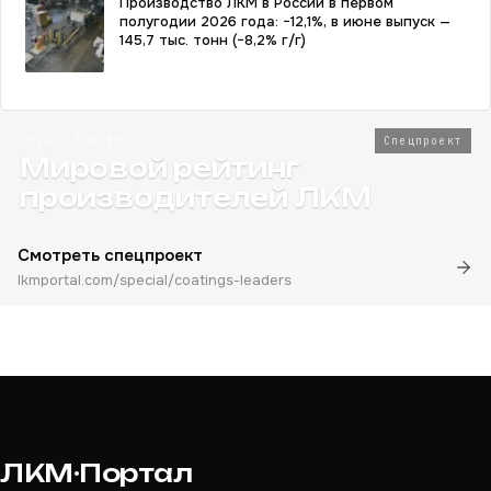
Производство ЛКМ в России в первом
полугодии 2026 года: −12,1%, в июне выпуск —
145,7 тыс. тонн (−8,2% г/г)
2026 · Топ-80
Спецпроект
Мировой рейтинг
производителей ЛКМ
Смотреть спецпроект
lkmportal.com/special/coatings-leaders
ЛКМ·Портал