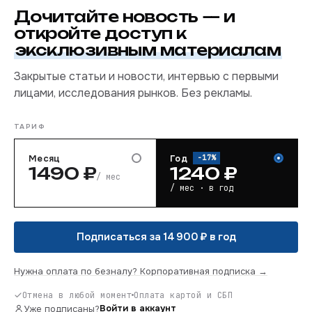
29,3%. Акриловые краски (20.30.11.120) просели
Дочитайте
новость
— и
заметно мягче (−4,1%), а лаки прибавили.
откройте доступ к
Грунтовка наносится первой, до краски, поэтому
эксклюзивным материалам
её опережающее падение читается как
Закрытые статьи и новости, интервью с первыми
охлаждение строительного и ремонтного спроса.
лицами, исследования рынков. Без рекламы.
ТАРИФ
Месяц
Год
−
17
%
1490
₽
1240
₽
/ мес
/ мес · в год
Подписаться за 14 900 ₽ в год
Нужна оплата по безналу? Корпоративная подписка →
Отмена в любой момент
Оплата картой и СБП
Войти в аккаунт
Уже подписаны?